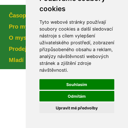
cookie
Časopi
Tyto webové stránky používají 
Pro myslivce
oubory cookies a další sledovací 
nástroje s cílem vylepšení 
O myslivosti
uživatelského prostředí, zobrazení 
Prodejna
přizpůsobeného obsahu a reklam, 
analýzy návštěvnosti webových 
Mladí myslivci
tránek a zjištění zdroje 
návštěvnosti.
Souhlasím
Odmítám
Upravit mé předvolby