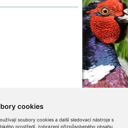
ubory cookie
jna
Mladí myslivci
y
malý Adept myslivosti
užívají soubory cookies a další sledovací nástroje s 
y
elského prostředí, zobrazení přizpůsobeného obsahu 