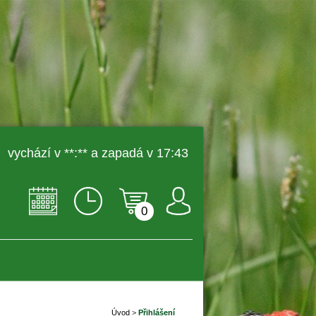
 vychází v **:** a zapadá v 17:43 
0
Úvod
 
>
 
Přihlášení