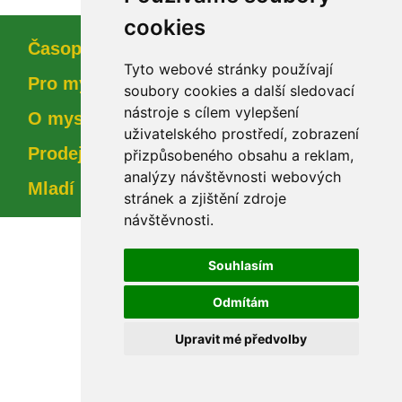
cookie
Časopi
Tyto webové stránky používají 
Pro myslivce
oubory cookies a další sledovací 
nástroje s cílem vylepšení 
O myslivosti
uživatelského prostředí, zobrazení 
Prodejna
přizpůsobeného obsahu a reklam, 
analýzy návštěvnosti webových 
Mladí myslivci
tránek a zjištění zdroje 
návštěvnosti.
Souhlasím
Odmítám
Upravit mé předvolby