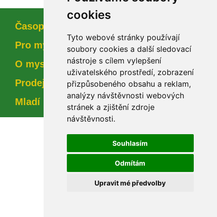
cookie
Časopi
Tyto webové stránky používají 
Pro myslivce
oubory cookies a další sledovací 
nástroje s cílem vylepšení 
O myslivosti
uživatelského prostředí, zobrazení 
Prodejna
přizpůsobeného obsahu a reklam, 
analýzy návštěvnosti webových 
Mladí myslivci
tránek a zjištění zdroje 
návštěvnosti.
Souhlasím
Odmítám
Upravit mé předvolby