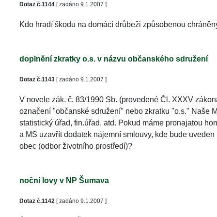
Dotaz č.1144
 [ zadáno 9.1.2007 ]
Kdo hradí škodu na domácí drůbeži způsobenou chráněným
doplnění zkratky o.s. v názvu občanského sdružení
Dotaz č.1143
 [ zadáno 9.1.2007 ]
V novele zák. č. 83/1990 Sb. (provedené Čl. XXXV zákona
označení "občanské sdružení" nebo zkratku "o.s." Naše MS
tatistický úřad, fin.úřad, atd. Pokud máme pronajatou hon
a MS uzavřít dodatek nájemní smlouvy, kde bude uveden n
obec (odbor životního prostředí)? 
noční lovy v NP Šumava
Dotaz č.1142
 [ zadáno 9.1.2007 ]