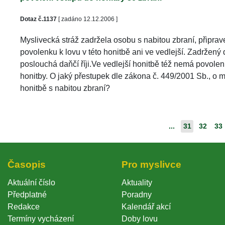
Dotaz č.1137
 [ zadáno 12.12.2006 ]
Myslivecká stráž zadržela osobu s nabitou zbraní, připra
povolenku k lovu v této honitbě ani ve vedlejší. Zadržený d
 poslouchá daňčí říji.Ve vedlejší honitbě též nemá povolen
honitby. O jaký přestupek dle zákona č. 449/2001 Sb., o 
honitbě s nabitou zbraní? 
...
31
32
33
Časopi
Pro myslivce
Aktuální číslo
Aktuality
Předplatné
Poradny
Redakce
Kalendář akcí
Termíny vycházení
Doby lovu