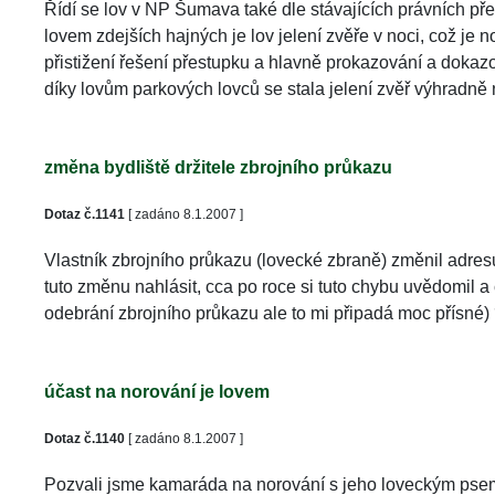
Řídí se lov v NP Šumava také dle stávajících právních pře
lovem zdejších hajných je lov jelení zvěře v noci, což je 
přistižení řešení přestupku a hlavně prokazování a dokazo
díky lovům parkových lovců se stala jelení zvěř výhradně n
změna bydliště držitele zbrojního průkazu
Dotaz č.1141
 [ zadáno 8.1.2007 ]
Vlastník zbrojního průkazu (lovecké zbraně) změnil adres
tuto změnu nahlásit, cca po roce si tuto chybu uvědomil a 
odebrání zbrojního průkazu ale to mi připadá moc přísné) 
účast na norování je lovem
Dotaz č.1140
 [ zadáno 8.1.2007 ]
Pozvali jsme kamaráda na norování s jeho loveckým psem-