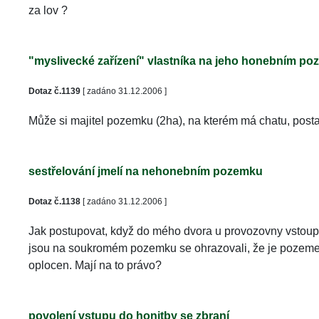
za lov ? 
"myslivecké zařízení" vlastníka na jeho honebním p
Dotaz č.1139
 [ zadáno 31.12.2006 ]
Může si majitel pozemku (2ha), na kterém má chatu, postavi
estřelování jmelí na nehonebním pozemku
Dotaz č.1138
 [ zadáno 31.12.2006 ]
Jak postupovat, když do mého dvora u provozovny vstoupili
jsou na soukromém pozemku se ohrazovali, že je pozemek v
oplocen. Mají na to právo? 
povolení vstupu do honitby se zbraní 