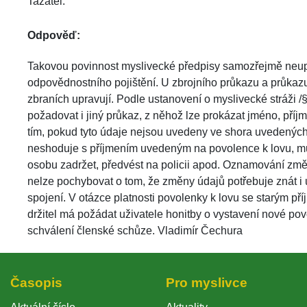
Tazatel: 
Odpověď:
 Takovou povinnost myslivecké předpisy samozřejmě neuprav
odpovědnostního pojištění. U zbrojního průkazu a průkazu z
zbraních upravují. Podle ustanovení o myslivecké stráži /§
požadovat i jiný průkaz, z něhož lze prokázat jméno, příj
tím, pokud tyto údaje nejsou uvedeny ve shora uvedených
neshoduje s příjmením uvedeným na povolence k lovu, můž
osobu zadržet, předvést na policii apod. Oznamování změn 
nelze pochybovat o tom, že změny údajů potřebuje znát i už
pojení. V otázce platnosti povolenky k lovu se starým příjm
držitel má požádat uživatele honitby o vystavení nové pov
chválení členské schůze. Vladimír Čechura 
Časopi
Pro myslivce