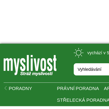
 vychází v 
 
PORADNY
PRÁVNÍ PORADNA
A
STŘELECKÁ PORADN