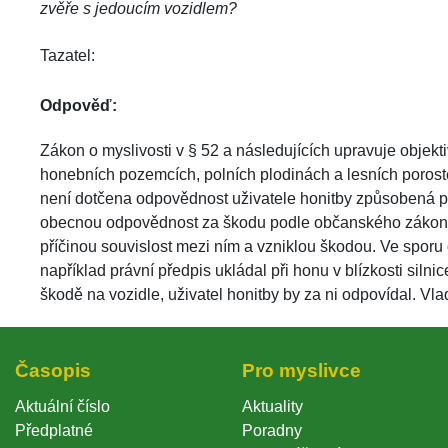
zvěře s jedoucím vozidlem? 
Tazatel: 
Odpověď:
 Zákon o myslivosti v § 52 a následujících upravuje objek
honebních pozemcích, polních plodinách a lesních porost
není dotčena odpovědnost uživatele honitby způsobená pro
obecnou odpovědnost za škodu podle občanského zákoníku, 
příčinou souvislost mezi ním a vzniklou škodou. Ve sporu
například právní předpis ukládal při honu v blízkosti silnice
škodě na vozidle, uživatel honitby by za ni odpovídal. Vla
Časopi
Pro myslivce
Aktuální číslo
Aktuality
Předplatné
Poradny