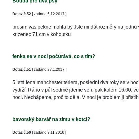
Bouda pro dva psy
Dotaz č.52
 [ zadáno 6.12.2017 ]
prosim vas,pekne mohla by Jste mi dát rozměry na jednu 
krizenec 71 cm v kohoutku 
fenka se v noci počůrává, co s tím?
Dotaz č.51
 [ zadáno 27.1.2017 ]
5 letá fena manchester teriéra, poslední dva roky se v noc
vydrží. Ráno v půl sedmé jdeme ven, pak kolem 16.00, večer
noci. Nechápeme, proč to dělá. V noci je problém ji přist
bavorský barvář na zimu v kotci?
Dotaz č.50
 [ zadáno 9.11.2016 ]