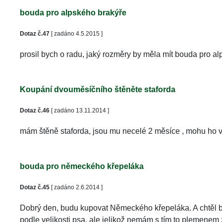
bouda pro alpského brakýře
Dotaz č.47
 [ zadáno 4.5.2015 ]
prosil bych o radu, jaký rozměry by měla mít bouda pro al
Koupání dvouměsíčního štěněte staforda
Dotaz č.46
 [ zadáno 13.11.2014 ]
mám štěně staforda, jsou mu necelé 2 měsíce , mohu ho 
bouda pro německého křepeláka
Dotaz č.45
 [ zadáno 2.6.2014 ]
Dobrý den, budu kupovat Německého křepeláka. A chtěl byc
podle velikosti psa, ale jelikož nemám s tím to plemenem zk