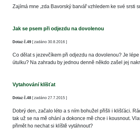
Zajímá mne ,zda Bavorský barvář vzhledem ke své srsti sn
Jak se psem při odjezdu na dovolenou
Dotaz č.49
 [ zadáno 30.8.2016 ]
Co dělat s jezevčíkem při odjezdu na dovolenou? Je lépe
útulku? Na zahradu by jednou denně někdo zašel jej nakr
Vytahování klíšťat
Dotaz č.48
 [ zadáno 27.7.2015 ]
Dobrý den, začalo léto a s ním bohužel přišli i klišťáci. 
tak už se na mě ohání a dokonce mě chce i kousnout. Vlast
přimět ho nechat si klíště vytáhnout? 