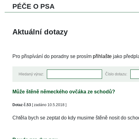
PÉČE O PSA 
 Aktuální dotazy
Pro přispívání do poradny se prosím 
přihlašte
 jako předpla
Hledaný výraz:
Číslo dotazu:
Může štěně německého ovčáka ze schodů?
Dotaz č.53
 [ zadáno 10.5.2018 ]
Chtěla bych se zeptat do kdy musime štěně nosit do sc