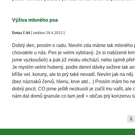
Výživa mlsného psa
Dotaz č.44
 [ zadáno 26.4.2013 ]
Dobrý den, prosím o radu. Nevím zda máme tak mlsného psa
chovatele u nás. Pes je velmi vybíravý. 2x si nabízené kr
jsme vyzkoušeli) a pak již misku obchází, nebo úplně přeh
Je myslím velmi hubený, podle denní dávky sežere tak ani 
břiše vel. koruny, ale to prý také nevadí. Nevím jak na něj
(bez náznaků červů, hlenu, krve atd... ) Prosím mám ho nec
dobrý pocit. CO jsme ještě nezkusili je začít mu vařit, al
nám dal domů granule co tam jedl + občas prý konzervu tak
1