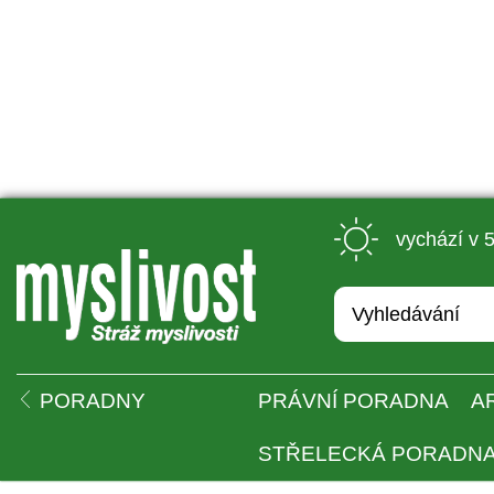
 vychází v 
 
PORADNY
PRÁVNÍ PORADNA
A
STŘELECKÁ PORADN