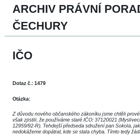
ARCHIV PRÁVNÍ PORAD
ČECHURY
IČO
Dotaz č.: 1479
Otázka:
 Z důvodu nového občanského zákoníku jsme chtěli provés
však zjistili, že používáme staré IČO: 37120021 (Myslivec
12959/92-R). Tehdejší předseda sdružení pan Sokola, jak jsm
nedokážeme dopátrat, kde se stala chyba. Tímto tedy žád