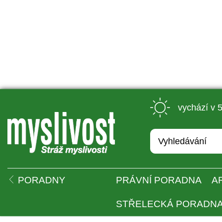
 vychází v 
 
PORADNY
PRÁVNÍ PORADNA
A
STŘELECKÁ PORADN