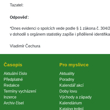
Tazatel: 
Odpověď:
 *Dnes evidenci o spolcích vede podle § 1 zákona č. 304/20
v dohodě s orgánem statistiky zapíše i přidělené identifika
 
 Vladimír Čechura
Časopi
Pro myslivce
Aktuální číslo
Aktuality
Předplatné
Poradny
Redakce
Kalendář akcí
Termíny vycházení
Doby lovu
Inzerce
Východy a západy
Archiv čísel
Kalendárium
Katalog trofejí