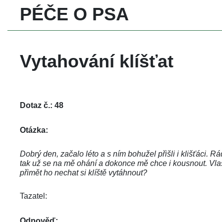
PÉČE O PSA
Vytahování klíšťat
Dotaz č.: 48
Otázka:
Dobrý den, začalo léto a s ním bohužel přišli i klišťáci. 
tak už se na mě ohání a dokonce mě chce i kousnout. Vlast
přimět ho nechat si klíště vytáhnout? 
Tazatel: 
Odpověď: