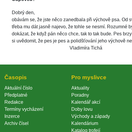
 Dobrý den,
 obávám se, že jste něco zanedbala při výchově psa. Od sv
třeba mu dát jasně najevo, že tohle se nesmí. Rozumné b
dokázat, že když pán něco chce, tak to tak bude. Pes brzy 
i uvědomit, že pes je pes a polidšťování jeho výchově ne
 Vladimíra Tichá
 
Časopi
Pro myslivce
Aktuální číslo
Aktuality
Předplatné
Poradny
Redakce
Kalendář akcí
Termíny vycházení
Doby lovu
Inzerce
Východy a západy
Archiv čísel
Kalendárium
Katalog trofejí