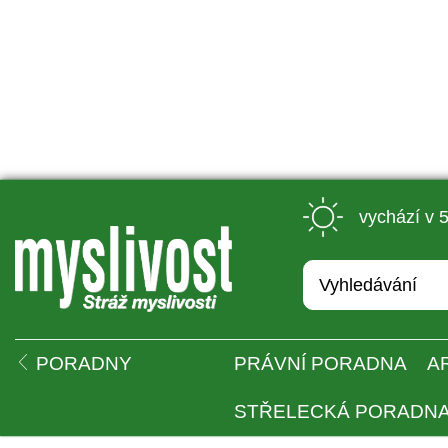
 vychází v 
 
PORADNY
PRÁVNÍ PORADNA
A
STŘELECKÁ PORADN