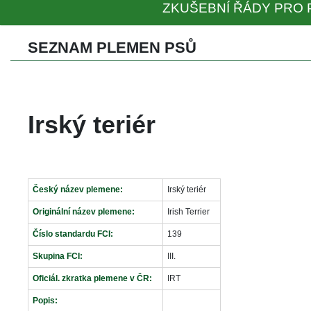
ZKUŠEBNÍ ŘÁDY PRO 
SEZNAM PLEMEN PSŮ 
Irský teriér
Český název plemene:
Irský teriér
Originální název plemene:
Irish Terrier
Číslo standardu FCI:
139
Skupina FCI:
III.
Oficiál. zkratka plemene v ČR:
IRT
Popis: