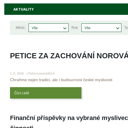
AKTUALITY
Měsíc:
Rok:
Ty
Vše
Vše
PETICE ZA ZACHOVÁNÍ NOROVÁ
 
1. 8. 2026 
 | Počet komentářů:0
 Chraňme nejen tradici, ale i budoucnost české myslivosti 
Číst celé
Finanční příspěvky na vybrané myslivec