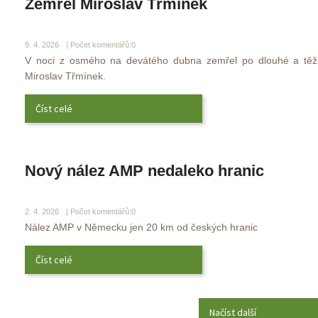
Zemřel Miroslav Třmínek
 
9. 4. 2026 
 | Počet komentářů:0
 V noci z osmého na devátého dubna zemřel po dlouhé a těž
Miroslav Třmínek. 
Číst celé
Nový nález AMP nedaleko hranic
 
2. 4. 2026 
 | Počet komentářů:0
 Nález AMP v Německu jen 20 km od českých hranic 
Číst celé
Načíst další