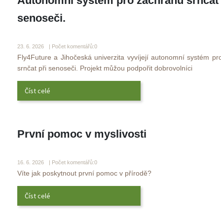
Autonomní systém pro záchranu srnčat p
enoseči.
 
23. 6. 2026 
 | Počet komentářů:0
 Fly4Future a Jihočeská univerzita vyvíjejí autonomní systém pr
rnčat při senoseči. Projekt můžou podpořit dobrovolníci 
Číst celé
První pomoc v myslivosti
 
16. 6. 2026 
 | Počet komentářů:0
 Víte jak poskytnout první pomoc v přírodě? 
Číst celé