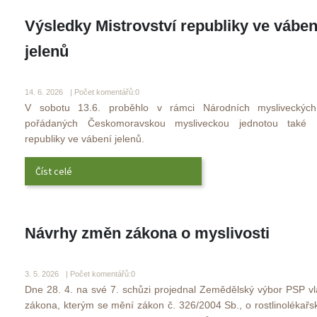
Výsledky Mistrovství republiky ve vábení
jelenů
 
14. 6. 2026 
 | Počet komentářů:0
 V sobotu 13.6. proběhlo v rámci Národních mysliveckých 
pořádaných Českomoravskou mysliveckou jednotou také Mis
republiky ve vábení jelenů. 
Číst celé
Návrhy změn zákona o myslivosti
 
3. 5. 2026 
 | Počet komentářů:0
 Dne 28. 4. na své 7. schůzi projednal Zemědělský výbor PSP vl
zákona, kterým se mění zákon č. 326/2004 Sb., o rostlinolékařsk