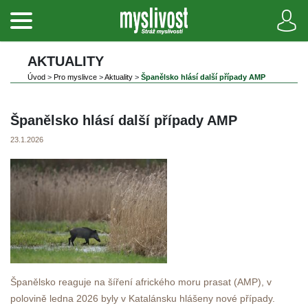
AKTUALITY
Úvod
 
>
 
Pro myslivce
 
>
 
Aktuality
 
>
 
Španělsko hlásí další případy AMP
Španělsko hlásí další případy AMP
23.1.2026
Španělsko reaguje na šíření afrického moru prasat (AMP), v 
polovině ledna 2026 byly v Katalánsku hlášeny nové případy.