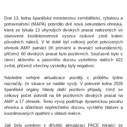
 
 Dne 13. ledna španělské ministerstvo zemědělství, rybolovu a 
potravinářství (MAPA) potvrdilo dvě nová sekundární ohniska, 
která se týkala 13 uhynulých divokých prasat nalezených ve 
tanovené šestikilometrové vysoce rizikové zóně kolem 
původních nálezů. V té době byl celkový počet potvrzených 
ohnisek AMP patnáct (tři primární a dvanáct sekundárních), 
přičemž 60 divokých prasat bylo pozitivních. Současně bylo v 
rámci aktivního a pasivního dozoru vyšetřeno dalších 622 
zvířat, přičemž všechny výsledky byly negativní.
 
 Následné veřejné aktualizace později v průběhu týdne 
naznačily, že situace se nadále vyvíjí. V polovině ledna 2026 
španělské orgány hlásily další pozitivní případy, čímž se 
celkový počet potvrdil na 64 pozitivních divokých prasat na 
AMP a 17 ohnisek. Tento vývoj podtrhuje dynamickou povahu 
ohniska a důležitost nepřetržitého dozoru, rychlého hlášení a 
koordinovaných opatření v oblasti reakce.
 
 Jak bylo uvedeno v dřívější aktualizaci FACE týkající se 