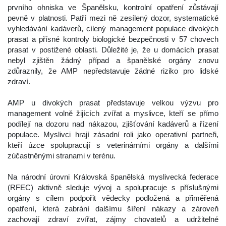
prvního ohniska ve Španělsku, kontrolní opatření zůstávají 
pevně v platnosti. Patří mezi ně zesílený dozor, systematické 
vyhledávání kadáverů, cílený management populace divokých 
prasat a přísné kontroly biologické bezpečnosti v 57 chovech 
prasat v postižené oblasti. Důležité je, že u domácích prasat 
nebyl zjištěn žádný případ a španělské orgány znovu 
zdůraznily, že AMP nepředstavuje žádné riziko pro lidské 
zdraví.
 
 AMP u divokých prasat představuje velkou výzvu pro 
management volně žijících zvířat a myslivce, kteří se přímo 
podílejí na dozoru nad nákazou, zjišťování kadáverů a řízení 
populace. Myslivci hrají zásadní roli jako operativní partneři, 
kteří úzce spolupracují s veterinárními orgány a dalšími 
zúčastněnými stranami v terénu.
 
 Na národní úrovni Královská španělská myslivecká federace 
(RFEC) aktivně sleduje vývoj a spolupracuje s příslušnými 
orgány s cílem podpořit vědecky podložená a přiměřená 
opatření, která zabrání dalšímu šíření nákazy a zároveň 
zachovají zdraví zvířat, zájmy chovatelů a udržitelné 