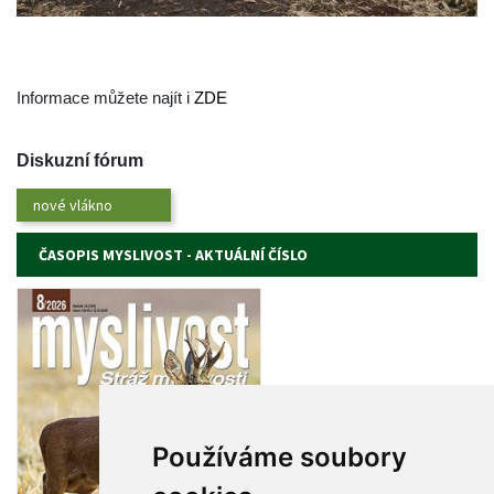
 Informace můžete najít i 
ZDE
Diskuzní fórum
nové vlákno
ČASOPIS MYSLIVOST - AKTUÁLNÍ ČÍSLO
Používáme soubory 