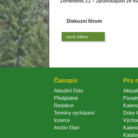
Zemedelec.cz – zpravodajství ze v
Diskuzní fórum
nové vlákno
Časopi
Pro 
Aktuální číslo
Aktuali
Předplatné
Porad
Redakce
Kalend
Termíny vycházení
Doby l
Inzerce
Výcho
Archiv čísel
Kalen
Katalog