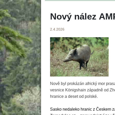
Nový nález AMP
2.4.2026
Nově byl prokázán africký mor pras
vesnice Königshain západně od Zhoře
hranice a deset od polské. 
Sasko nedaleko hranic z Českem za