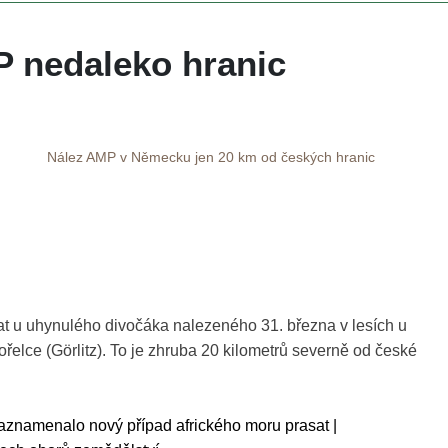
 nedaleko hranic
Nález AMP v Německu jen 20 km od českých hranic
at u uhynulého divočáka nalezeného 31. března v lesích u 
lce (Görlitz). To je zhruba 20 kilometrů severně od české 
znamenalo nový případ afrického moru prasat | 