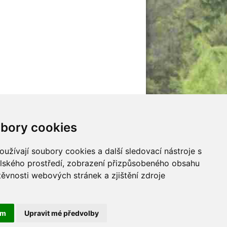
ubory cookie
jna
Mladí myslivci
y
malý Adept myslivosti
užívají soubory cookies a další sledovací nástroje s 
y
elského prostředí, zobrazení přizpůsobeného obsahu 
ěvnosti webových stránek a zjištění zdroje 
ám
Upravit mé předvolby