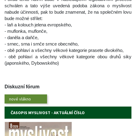
chválen a tato výše uvedená podoba zákona o myslivost 
nabude účinnosti, pak to bude znamenat, že na společném lovu 
bude možné střílet:
 - laň a kolouch jelena evropského,
 - muflonka, muflonče,
 - daněla a daňče,
 - srnec, srna i srnče srnce obecného,
 - obě pohlaví a všechny věkové kategorie prasete divokého,
 - obě pohlaví a všechny věkové kategorie obou druhů siky 
(japonského, Dybowského)
 
Diskuzní fórum
nové vlákno
ČASOPIS MYSLIVOST - AKTUÁLNÍ ČÍSLO