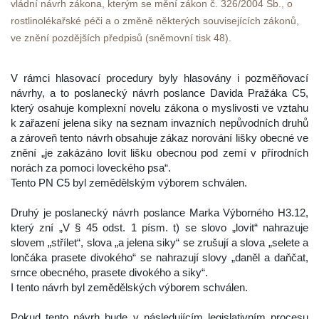
vládní návrh zákona, kterým se mění zákon č. 326/2004 Sb., o 
rostlinolékařské péči a o změně některých souvisejících zákonů, 
ve znění pozdějších předpisů (sněmovní tisk 48).
 V rámci hlasovací procedury byly hlasovány i pozměňovací 
návrhy, a to poslanecký návrh poslance Davida Pražáka C5, 
který osahuje komplexní novelu zákona o myslivosti ve vztahu 
k zařazení jelena siky na seznam invazních nepůvodních druhů 
a zároveň tento návrh obsahuje zákaz norování lišky obecné ve 
znění „je zakázáno lovit lišku obecnou pod zemí v přírodních 
norách za pomoci loveckého psa“.
 Tento PN C5 byl zemědělským výborem schválen.
 Druhý je poslanecký návrh poslance Marka Výborného H3.12, 
který zní „V § 45 odst. 1 písm. t) se slovo „lovit“ nahrazuje 
lovem „střílet“, slova „a jelena siky“ se zrušují a slova „selete a 
lončáka prasete divokého“ se nahrazují slovy „daněl a daňčat, 
rnce obecného, prasete divokého a siky“.
 I tento návrh byl zemědělských výborem schválen.
 Pokud tento návrh bude v následujícím legislativním procesu 