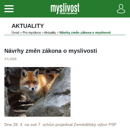
AKTUALITY
Úvod
 
>
 
Pro myslivce
 
>
 
Aktuality
 
>
 
Návrhy změn zákona o myslivosti
Návrhy změn zákona o myslivosti
3.5.2026
Dne 28. 4. na své 7. schůzi projednal Zemědělský výbor PSP 