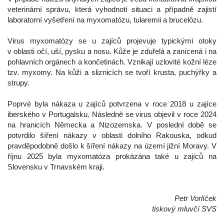
veterinární správu, která vyhodnotí situaci a případně zajistí 
laboratorní vyšetření na myxomatózu, tularemii a brucelózu.
 
 Virus myxomatózy se u zajíců projevuje typickými otoky 
v oblasti očí, uší, pysku a nosu. Kůže je zduřelá a zanícená i na 
pohlavních orgánech a končetinách. Vznikají uzlovité kožní léze 
tzv. myxomy. Na kůži a sliznicích se tvoří krusta, puchýřky a 
trupy.
 
 Poprvé byla nákaza u zajíců potvrzena v roce 2018 u zajíce 
iberského v Portugalsku. Následně se virus objevil v roce 2024 
na hranicích Německa a Nizozemska. V poslední době se 
potvrdilo šíření nákazy v oblasti dolního Rakouska, odkud 
pravděpodobně došlo k šíření nákazy na území jižní Moravy. V 
říjnu 2025 byla myxomatóza prokázána také u zajíců na 
Slovensku v Trnavském kraji.
 
 
Petr Vorlíček
 tiskový mluvčí SVS