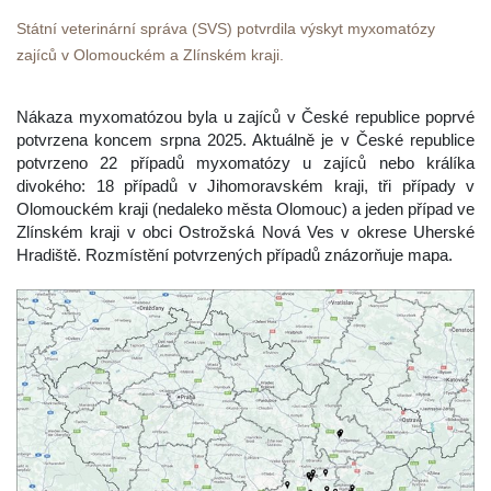
Státní veterinární správa (SVS) potvrdila výskyt myxomatózy 
zajíců v Olomouckém a Zlínském kraji.
 Nákaza myxomatózou byla u zajíců v České republice poprvé 
potvrzena koncem srpna 2025. Aktuálně je v České republice 
potvrzeno 22 případů myxomatózy u zajíců nebo králíka 
divokého: 18 případů v Jihomoravském kraji, tři případy v 
Olomouckém kraji (nedaleko města Olomouc) a jeden případ ve 
Zlínském kraji v obci Ostrožská Nová Ves v okrese Uherské 
Hradiště. Rozmístění potvrzených případů znázorňuje mapa.