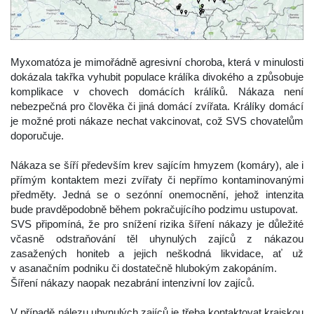
 
 Myxomatóza je mimořádně agresivní choroba, která v minulosti 
dokázala takřka vyhubit populace králíka divokého a způsobuje 
komplikace v chovech domácích králíků. Nákaza není 
nebezpečná pro člověka či jiná domácí zvířata. Králíky domácí 
je možné proti nákaze nechat vakcinovat, což SVS chovatelům 
doporučuje.
 
 Nákaza se šíří především krev sajícím hmyzem (komáry), ale i 
přímým kontaktem mezi zvířaty či nepřímo kontaminovanými 
předměty. Jedná se o sezónní onemocnění, jehož intenzita 
bude pravděpodobně během pokračujícího podzimu ustupovat.
 SVS připomíná, že pro snížení rizika šíření nákazy je důležité 
včasně odstraňování těl uhynulých zajíců z nákazou 
zasažených honiteb a jejich neškodná likvidace, ať už 
v asanačním podniku či dostatečně hlubokým zakopáním.
 Šíření nákazy naopak nezabrání intenzivní lov zajíců.
 
 V případě nálezu uhynulých zajíců je třeba kontaktovat krajskou 