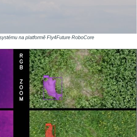
 systému na platformě Fly4Future RoboCore