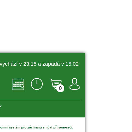
 vychází v 23:15 a zapadá v 15:02 
0
Y
omní systém pro záchranu srnčat při senoseči.