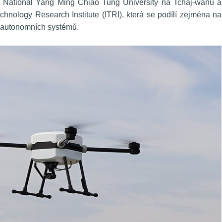
z National Yang Ming Chiao Tung University na Tchaj-wanu a 
hnology Research Institute (ITRI), která se podílí zejména na 
b autonomních systémů.