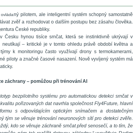
ný pilotem, ale inteligentní systém schopný samostatně 
n ovláda
dávat zvěř a rozhodovat o dalším postupu bez zásahu člověka. 
entura České republiky.
v Česku hynou tisíce srnčat, která se instinktivně ukrývají v 
 neutíkají – kritické je v tomto ohledu právě období května a 
týmy k monitoringu často využívají drony s termokamerami, 
ené piloty a značné časové nasazení. Nově vyvíjený systém má 
aticky.
ze záchrany – pomůžou při trénování AI 
ototyp bezpilotního systému pro automatickou detekci srnčat v 
valitu pořizovaných dat navrhla společnost Fly4Future, hlavní 
atformu s odpovídajícím optickým snímačem a dostatečným 
tým se věnuje trénování neuronových sítí pro detekci zvěře. 
dý, kdo se věnuje záchraně srnčat před senosečí, a to tím, že 