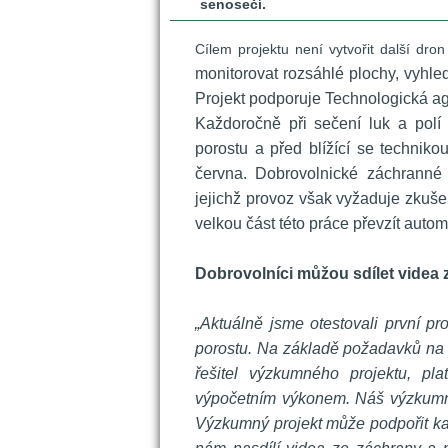
enosečí.
Cílem projektu není vytvořit další dro
monitorovat rozsáhlé plochy, vyhle
Projekt podporuje Technologická ag
 Každoročně při sečení luk a polí 
porostu a před blížící se technikou
června. Dobrovolnické záchranné 
jejichž provoz však vyžaduje zkuš
velkou část této práce převzít autom
 
Dobrovolníci můžou sdílet videa 
 
„Aktuálně jsme otestovali první pr
porostu. Na základě požadavků na k
řešitel výzkumného projektu, pl
výpočetním výkonem. Náš výzkumný 
Výzkumný projekt může podpořit kaž