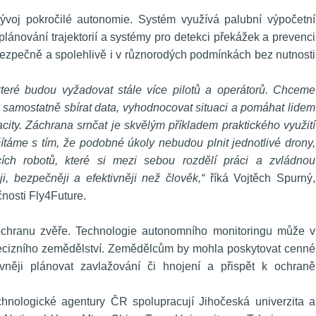
ývoj pokročilé autonomie. Systém využívá palubní výpočetní 
plánování trajektorií a systémy pro detekci překážek a prevenci 
bezpečně a spolehlivě i v různorodých podmínkách bez nutnosti 
 které budou vyžadovat stále více pilotů a operátorů. Chceme 
samostatně sbírat data, vyhodnocovat situaci a pomáhat lidem 
ity. Záchrana srnčat je skvělým příkladem praktického využití 
táme s tím, že podobné úkoly nebudou plnit jednotlivé drony, 
cích robotů, které si mezi sebou rozdělí práci a zvládnou 
i, bezpečněji a efektivněji než člověk,“
 říká Vojtěch Spurný, 
nosti Fly4Future.
 ochranu zvěře. Technologie autonomního monitoringu může v 
ecizního zemědělství. Zemědělcům by mohla poskytovat cenné 
ivněji plánovat zavlažování či hnojení a přispět k ochraně 
hnologické agentury ČR spolupracují Jihočeská univerzita a 