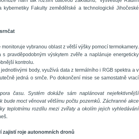
pomůže nám tak rozšířit datovou základnu,“
 vysvětluje Radim 
a kybernetiky Fakulty zemědělské a technologické Jihočeské 
rnčat 
 monitoruje vybranou oblast z větší výšky pomocí termokamery. 
a s pravděpodobným výskytem zvěře a naplánuje energeticky 
obnější kontrolu.
 jednotlivými body, využívá data z termálního i RGB spektra a v 
utečně jedná o srnče. Po dokončení mise se samostatně vrací 
ora času. Systém dokáže sám naplánovat nejefektivnější 
 tak bude moct věnovat většímu počtu pozemků. Záchranné akce 
íky teplotnímu rozdílu mezi zvířaty a okolím jejich vyhledávání 
eš.
 zajistí roje autonomních dronů