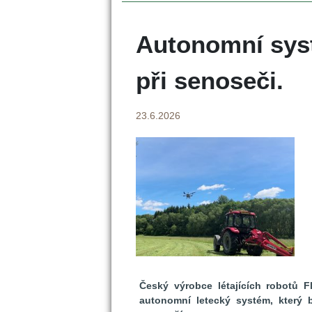
Autonomní syst
při senoseči.
23.6.2026
Český výrobce létajících robotů Fl
autonomní letecký systém, který b