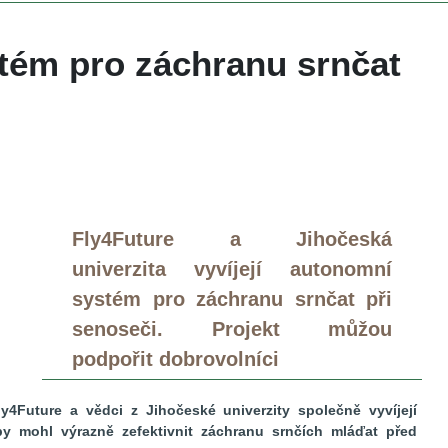
ém pro záchranu srnčat 
Fly4Future a Jihočeská 
univerzita vyvíjejí autonomní 
ystém pro záchranu srnčat při 
enoseči. Projekt můžou 
podpořit dobrovolníci
y4Future a vědci z Jihočeské univerzity společně vyvíjejí 
y mohl výrazně zefektivnit záchranu srnčích mláďat před 