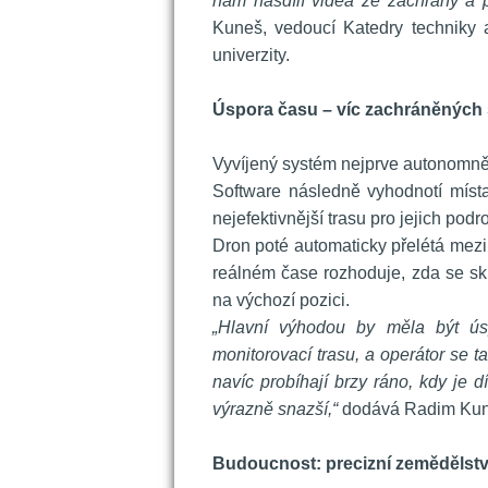
nám nasdílí videa ze záchrany a 
Kuneš, vedoucí Katedry techniky 
univerzity.
 
Úspora času – víc zachráněných s
 
 Vyvíjený systém nejprve autonomně
Software následně vyhodnotí míst
nejefektivnější trasu pro jejich podr
 Dron poté automaticky přelétá mezi
reálném čase rozhoduje, zda se sk
na výchozí pozici.
„Hlavní výhodou by měla být úsp
monitorovací trasu, a operátor se
navíc probíhají brzy ráno, kdy je d
výrazně snazší,“ 
dodává Radim Kun
 
Budoucnost: precizní zemědělství