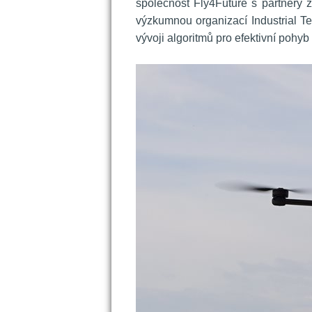
polečnost Fly4Future s partnery 
výzkumnou organizací Industrial Tec
vývoji algoritmů pro efektivní pohy