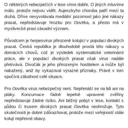
 O některých nebezpečích v lese víme dobře. O jiných mluvíme 
málo, protože nejsou vidět. Aujeszkyho choroba patří mezi ta 
druhá. Dříve nevyvolávala mediální pozornost jako jiné nákazy 
prasat, nepředstavuje hrozbu pro člověka, a přesto má v 
myslivecké praxi zásadní význam.
 
 Původcem je herpesvirus přirozeně kolující v populaci divokých 
prasat. Česká republika je dlouhodobě prostá této nákazy u 
domácích chovů, což je výsledek systematické veterinární 
práce, ale v populaci divokých prasat však virus nadále 
přetrvává. Divočák je jeho přirozeným hostitelem a může být 
nakažený, aniž by vykazoval výrazné příznaky. Právě v tom 
počívá záludnost celé situace.
 
 Pro člověka virus nebezpečný není. Nepřenáší se na lidi ani na 
ptáky. Konzumace řádně tepelně upravené zvěřiny 
nepředstavuje žádné riziko. Ani běžný pobyt v lese, kontakt s 
půdou či trusem divokých prasat člověka neohrožuje. Tyto 
kutečnosti je dobré zdůrazňovat, protože mezi veřejností stále 
kolují nepřesné obavy.
 