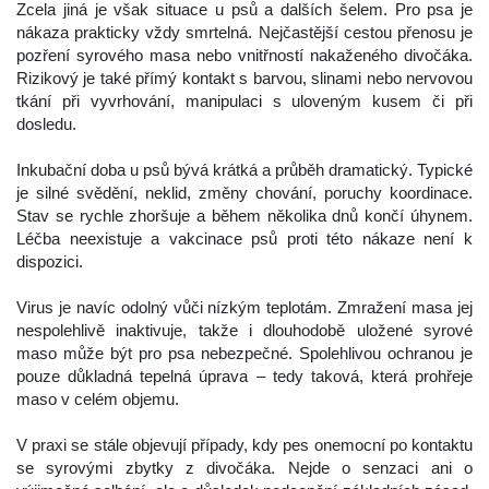
 Zcela jiná je však situace u psů a dalších šelem. Pro psa je 
nákaza prakticky vždy smrtelná. Nejčastější cestou přenosu je 
pozření syrového masa nebo vnitřností nakaženého divočáka. 
Rizikový je také přímý kontakt s barvou, slinami nebo nervovou 
tkání při vyvrhování, manipulaci s uloveným kusem či při 
dosledu.
 
 Inkubační doba u psů bývá krátká a průběh dramatický. Typické 
je silné svědění, neklid, změny chování, poruchy koordinace. 
Stav se rychle zhoršuje a během několika dnů končí úhynem. 
Léčba neexistuje a vakcinace psů proti této nákaze není k 
dispozici.
 
 Virus je navíc odolný vůči nízkým teplotám. Zmražení masa jej 
nespolehlivě inaktivuje, takže i dlouhodobě uložené syrové 
maso může být pro psa nebezpečné. Spolehlivou ochranou je 
pouze důkladná tepelná úprava – tedy taková, která prohřeje 
maso v celém objemu.
 
 V praxi se stále objevují případy, kdy pes onemocní po kontaktu 
e syrovými zbytky z divočáka. Nejde o senzaci ani o 