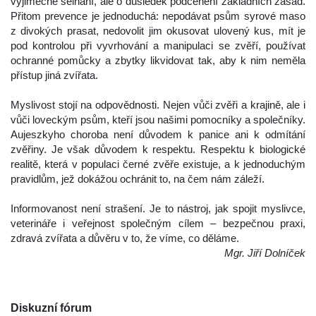
výjimečné selhání, ale o důsledek podcenění základních zásad. 
Přitom prevence je jednoduchá: nepodávat psům syrové maso 
z divokých prasat, nedovolit jim okusovat ulovený kus, mít je 
pod kontrolou při vyvrhování a manipulaci se zvěří, používat 
ochranné pomůcky a zbytky likvidovat tak, aby k nim neměla 
přístup jiná zvířata.
 
 Myslivost stojí na odpovědnosti. Nejen vůči zvěři a krajině, ale i 
vůči loveckým psům, kteří jsou našimi pomocníky a společníky. 
Aujeszkyho choroba není důvodem k panice ani k odmítání 
zvěřiny. Je však důvodem k respektu. Respektu k biologické 
realitě, která v populaci černé zvěře existuje, a k jednoduchým 
pravidlům, jež dokážou ochránit to, na čem nám záleží.
 
 Informovanost není strašení. Je to nástroj, jak spojit myslivce, 
veterináře i veřejnost společným cílem – bezpečnou praxi, 
zdravá zvířata a důvěru v to, že víme, co děláme.
Mgr. Jiří Dolníček
 
Diskuzní fórum