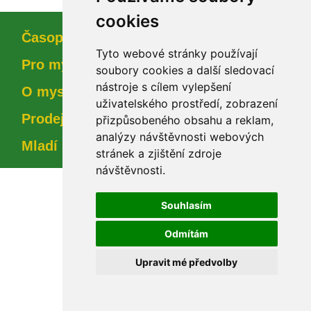
cookie
Časopi
Tyto webové stránky používají 
Pro myslivce
oubory cookies a další sledovací 
nástroje s cílem vylepšení 
O myslivosti
uživatelského prostředí, zobrazení 
Prodejna
přizpůsobeného obsahu a reklam, 
analýzy návštěvnosti webových 
Mladí myslivci
tránek a zjištění zdroje 
návštěvnosti.
Souhlasím
Odmítám
Upravit mé předvolby