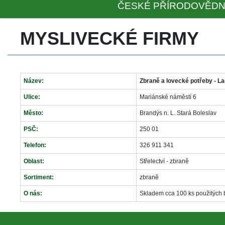
ČESKÉ PŘÍRODOVĚDN
MYSLIVECKÉ FIRMY
Název:
Zbraně a lovecké potřeby - La
Ulice:
Mariánské náměstí 6
Město:
Brandýs n. L. Stará Boleslav
PSČ:
250 01
Telefon:
326 911 341
Oblast:
Střelectví - zbraně
Sortiment:
zbraně
O nás:
Skladem cca 100 ks použitých 