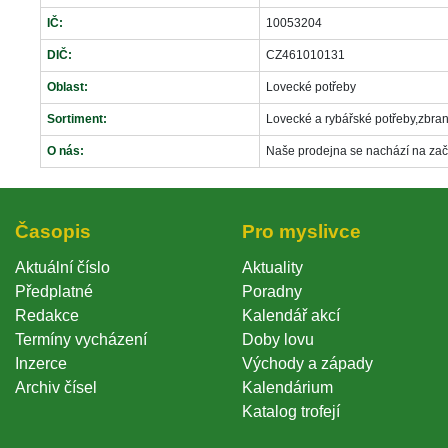
IČ:
10053204
DIČ:
CZ461010131
Oblast:
Lovecké potřeby
Sortiment:
Lovecké a rybářské potřeby,zbraně
O nás:
Naše prodejna se nachází na zač
Časopi
Pro myslivce
Aktuální číslo
Aktuality
Předplatné
Poradny
Redakce
Kalendář akcí
Termíny vycházení
Doby lovu
Inzerce
Východy a západy
Archiv čísel
Kalendárium
Katalog trofejí