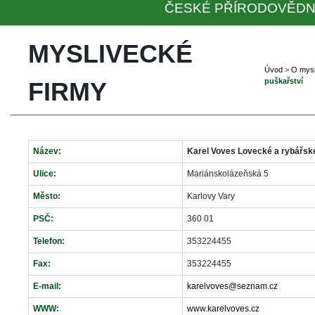
ČESKÉ PŘÍRODOVĚDN
MYSLIVECKÉ 
Úvod
 
>
 
O mysl
puškařství
FIRMY
Název:
Karel Voves Lovecké a rybářské 
Ulice:
Mariánskolázeňská 5
Město:
Karlovy Vary
PSČ:
360 01
Telefon:
353224455
Fax:
353224455
E-mail:
karelvoves@seznam.cz
WWW:
www.karelvoves.cz