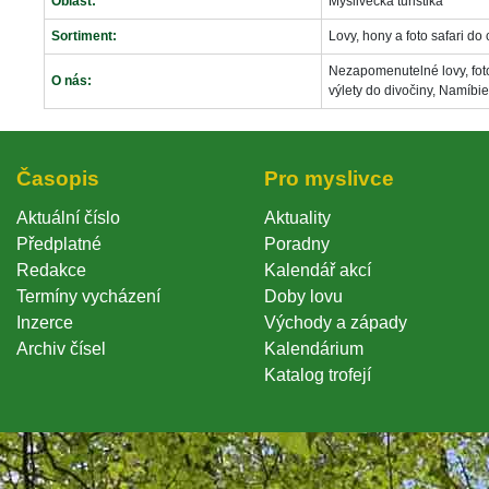
Oblast:
Myslivecká turistika
Sortiment:
Lovy, hony a foto safari do
Nezapomenutelné lovy, foto 
O nás:
výlety do divočiny, Namíbi
Časopi
Pro myslivce
Aktuální číslo
Aktuality
Předplatné
Poradny
Redakce
Kalendář akcí
Termíny vycházení
Doby lovu
Inzerce
Východy a západy
Archiv čísel
Kalendárium
Katalog trofejí