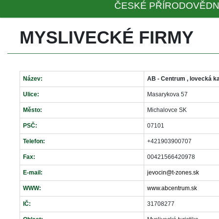
ČESKÉ PŘÍRODOVĚDN
MYSLIVECKÉ FIRMY
Název:
AB - Centrum , lovecká k
Ulice:
Masarykova 57
Město:
Michalovce SK
PSČ:
07101
Telefon:
+421903900707
Fax:
00421566420978
E-mail:
jevocin@t-zones.sk
WWW:
www.abcentrum.sk
IČ:
31708277