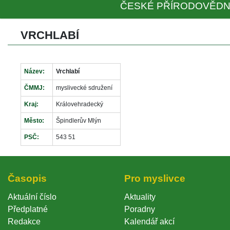
ČESKÉ PŘÍRODOVĚDN
VRCHLABÍ
Název:
Vrchlabí
ČMMJ:
myslivecké sdružení
Kraj:
Královehradecký
Město:
Špindlerův Mlýn
PSČ:
543 51
Časopi
Pro myslivce
Aktuální číslo
Aktuality
Předplatné
Poradny
Redakce
Kalendář akcí