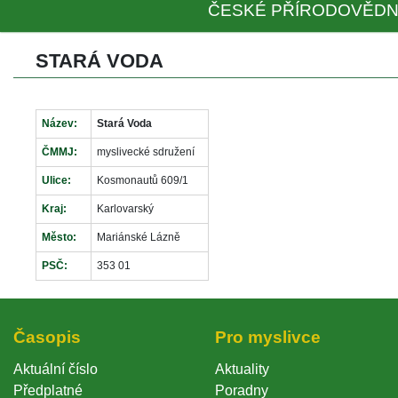
ČESKÉ PŘÍRODOVĚDN
STARÁ VODA
Název:
Stará Voda
ČMMJ:
myslivecké sdružení
Ulice:
Kosmonautů 609/1
Kraj:
Karlovarský
Město:
Mariánské Lázně
PSČ:
353 01
Časopi
Pro myslivce
Aktuální číslo
Aktuality
Předplatné
Poradny