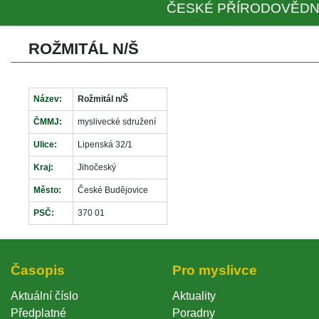
ČESKÉ PŘÍRODOVĚDN
ROŽMITÁL N/Š
Název:
Rožmitál n/Š
ČMMJ:
myslivecké sdružení
Ulice:
Lipenská 32/1
Kraj:
Jihočeský
Město:
České Budějovice
PSČ:
370 01
Časopi
Pro myslivce
Aktuální číslo
Aktuality
Předplatné
Poradny