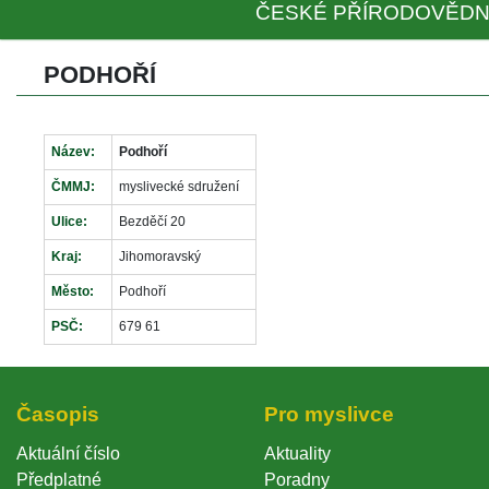
ČESKÉ PŘÍRODOVĚDN
PODHOŘÍ
Název:
Podhoří
ČMMJ:
myslivecké sdružení
Ulice:
Bezděčí 20
Kraj:
Jihomoravský
Město:
Podhoří
PSČ:
679 61
Časopi
Pro myslivce
Aktuální číslo
Aktuality
Předplatné
Poradny