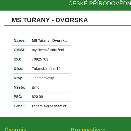
ČESKÉ PŘÍRODOVĚDN
MS TUŘANY - DVORSKA
Název:
MS Tuřany - Dvorska
ČMMJ:
myslivecké sdružení
IČO:
70925763
Ulice:
Tuřanské nám. 12
Kraj:
Jihomoravský
Město:
Brno
PSČ:
620 00
E-mail:
zaneta.zi@seznam.cz
Časopi
Pro myslivce