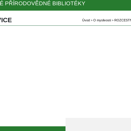
É PŘÍRODOVĚDNÉ BIBLIOTÉKY
ICE
Úvod
 
>
 
O myslivosti
 
>
 
ROZCESTN