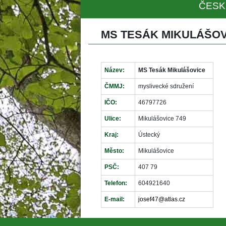
ČESK
MS TESÁK MIKULÁŠOV
Název:
MS Tesák Mikulášovice
ČMMJ:
myslivecké sdružení
IČO:
46797726
Ulice:
Mikulášovice 749
Kraj:
Ústecký
Město:
Mikulášovice
PSČ:
407 79
Telefon:
604921640
E-mail:
josef47@atlas.cz