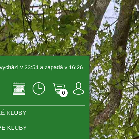
 vychází v 23:54 a zapadá v 16:26 
0
É KLUBY
VÉ KLUBY