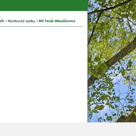
ÍK
 
>
 
Myslivecké spolky
 
>
 
MS Tesák Mikulášovice