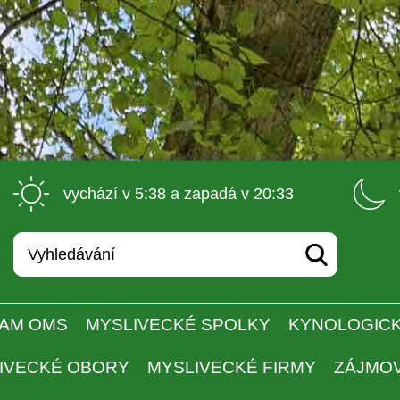
 vychází v 5:38 a zapadá v 20:33 
AM OMS
MYSLIVECKÉ SPOLKY
KYNOLOGICK
IVECKÉ OBORY
MYSLIVECKÉ FIRMY
ZÁJMO