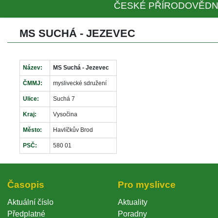
ČESKÉ PŘÍRODOVĚDN
MS SUCHÁ - JEZEVEC
Název:
MS Suchá - Jezevec
ČMMJ:
myslivecké sdružení
Ulice:
Suchá 7
Kraj:
Vysočina
Město:
Havlíčkův Brod
PSČ:
580 01
Časopi
Pro myslivce
Aktuální číslo
Aktuality
Předplatné
Poradny