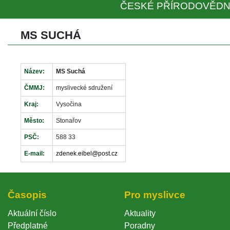
ČESKÉ PŘÍRODOVĚDN
MS SUCHÁ
Název:
MS Suchá
ČMMJ:
myslivecké sdružení
Kraj:
Vysočina
Město:
Stonařov
PSČ:
588 33
E-mail:
zdenek.eibel@post.cz
Časopi
Pro myslivce
Aktuální číslo
Aktuality
Předplatné
Poradny