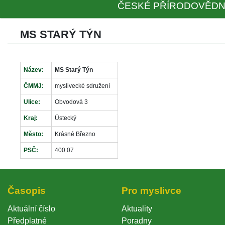
ČESKÉ PŘÍRODOVĚDN
MS STARÝ TÝN
Název:
MS Starý Týn
ČMMJ:
myslivecké sdružení
Ulice:
Obvodová 3
Kraj:
Ústecký
Město:
Krásné Březno
PSČ:
400 07
Časopi
Pro myslivce
Aktuální číslo
Aktuality
Předplatné
Poradny