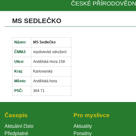
ČESKÉ PŘÍRODOVĚDN
MS SEDLEČKO
Název:
MS Sedlečko
ČMMJ:
myslivecké sdružení
Ulice:
Andělská Hora 158
Kraj:
Karlovarský
Město:
Andělská hora
PSČ:
364 71
Časopi
Pro myslivce
Aktuální číslo
Aktuality
Předplatné
Poradny