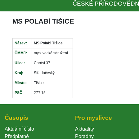
ČESKÉ PŘÍRODOVĚDN
MS POLABÍ TIŠICE
Název:
MS Polabí Tišice
ČMMJ:
myslivecké sdružení
Ulice:
Chrást 37
Kraj:
Středočeský
Město:
Tišice
PSČ:
277 15
Časopi
Pro myslivce
Aktuální číslo
Aktuality
Předplatné
Poradny