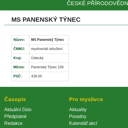
ČESKÉ PŘÍRODOVĚDN
MS PANENSKÝ TÝNEC
Název:
MS Panenský Týnec
ČMMJ:
myslivecké sdružení
Kraj:
Ústecký
Město:
Panenský Týnec 106
PSČ:
439 05
Časopi
Pro myslivce
Aktuální číslo
Aktuality
Předplatné
Poradny
Redakce
Kalendář akcí