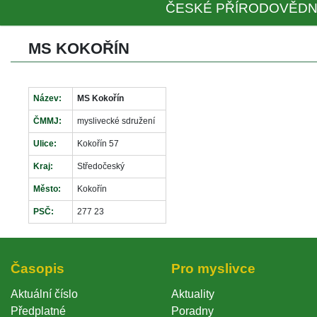
ČESKÉ PŘÍRODOVĚDN
MS KOKOŘÍN
Název:
MS Kokořín
ČMMJ:
myslivecké sdružení
Ulice:
Kokořín 57
Kraj:
Středočeský
Město:
Kokořín
PSČ:
277 23
Časopi
Pro myslivce
Aktuální číslo
Aktuality
Předplatné
Poradny