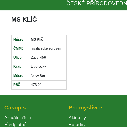
ČESKÉ PŘÍRODOVĚDN
MS KLÍČ
Název:
MS Klíč
ČMMJ:
myslivecké sdružení
Ulice:
Zátiší 456
Kraj:
Liberecký
Město:
Nový Bor
PSČ:
473 01
Časopi
Pro myslivce
Aktuální číslo
Aktuality
Předplatné
Poradny