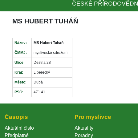
ČESKÉ PŘÍRODOVĚDN
MS HUBERT TUHÁŇ
Název:
MS Hubert Tuháň
ČMMJ:
myslivecké sdružení
Ulice:
Deštná 28
Kraj:
Liberecký
Město:
Dubá
PSČ:
471 41
Časopi
Pro myslivce
Aktuální číslo
Aktuality
Předplatné
Poradny