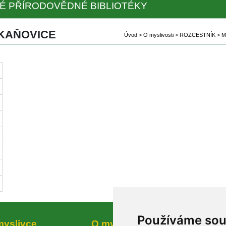
É PŘÍRODOVĚDNÉ BIBLIOTÉKY
 KAŇOVICE
Úvod
 
>
 
O myslivosti
 
>
 
ROZCESTNÍK
 
>
 
M
Používáme so
myslivce
O myslivosti
Prode