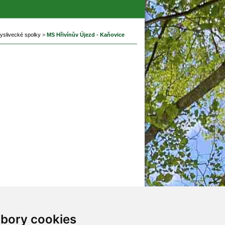
yslivecké spolky
 
>
 
MS Hřivínův Újezd - Kaňovice
ubory cookie
jna
Mladí myslivci