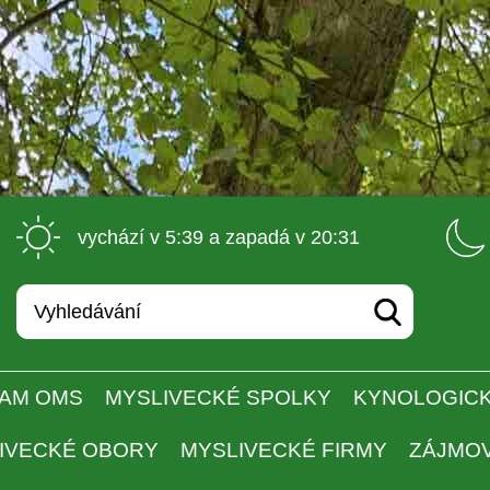
 vychází v 5:39 a zapadá v 20:31 
AM OMS
MYSLIVECKÉ SPOLKY
KYNOLOGICK
IVECKÉ OBORY
MYSLIVECKÉ FIRMY
ZÁJMO