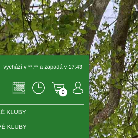
 vychází v **:** a zapadá v 17:43 
0
É KLUBY
VÉ KLUBY