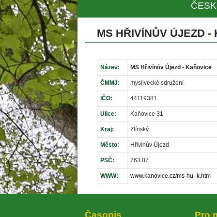
ČESK
MS HŘIVÍNŮV ÚJEZD -
Název:
MS Hřivínův Újezd - Kaňovice
ČMMJ:
myslivecké sdružení
IČO:
44119381
Ulice:
Kaňovice 31
Kraj:
Zlínský
Město:
Hřivínův Újezd
PSČ:
763 07
WWW:
www.kanovice.cz/ms-hu_k.htm
Časopi
Pro 