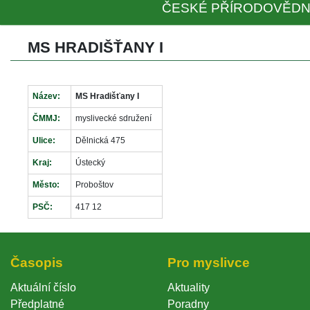
ČESKÉ PŘÍRODOVĚDN
MS HRADIŠŤANY I
Název:
MS Hradišťany I
ČMMJ:
myslivecké sdružení
Ulice:
Dělnická 475
Kraj:
Ústecký
Město:
Proboštov
PSČ:
417 12
Časopi
Pro myslivce
Aktuální číslo
Aktuality
Předplatné
Poradny