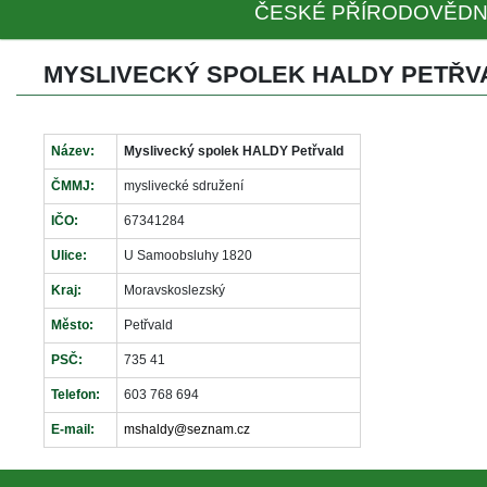
ČESKÉ PŘÍRODOVĚDN
MYSLIVECKÝ SPOLEK HALDY PETŘV
Název:
Myslivecký spolek HALDY Petřvald
ČMMJ:
myslivecké sdružení
IČO:
67341284
Ulice:
U Samoobsluhy 1820
Kraj:
Moravskoslezský
Město:
Petřvald 
PSČ:
735 41
Telefon:
603 768 694
E-mail:
mshaldy@seznam.cz