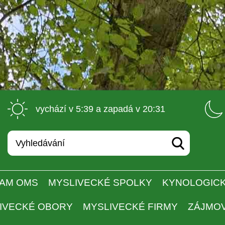
 vychází v 5:39 a zapadá v 20:31 
AM OMS
MYSLIVECKÉ SPOLKY
KYNOLOGICK
IVECKÉ OBORY
MYSLIVECKÉ FIRMY
ZÁJMO