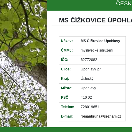
ČESK
MS ČÍŽKOVICE ÚPOHL
Název:
MS Čížkovice Úpohlavy
ČMMJ:
myslivecké sdružení
IČO:
62772082
Ulice:
Úpohlavy 27
Kraj:
Ústecký
Město:
Úpohlavy
PSČ:
410 02
Telefon:
728019651
E-mail:
romanbruna@seznam.cz