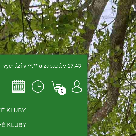
 vychází v **:** a zapadá v 17:43 
0
É KLUBY
VÉ KLUBY