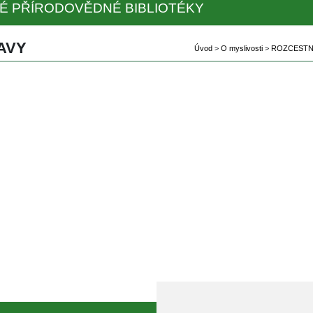
É PŘÍRODOVĚDNÉ BIBLIOTÉKY
AVY
Úvod
 
>
 
O myslivosti
 
>
 
ROZCESTN