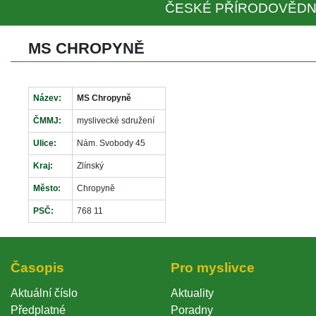
ČESKÉ PŘÍRODOVĚDN
MS CHROPYNĚ
Název:
MS Chropyně
ČMMJ:
myslivecké sdružení
Ulice:
Nám. Svobody 45
Kraj:
Zlínský
Město:
Chropyně
PSČ:
768 11
Časopi
Pro myslivce
Aktuální číslo
Aktuality
Předplatné
Poradny