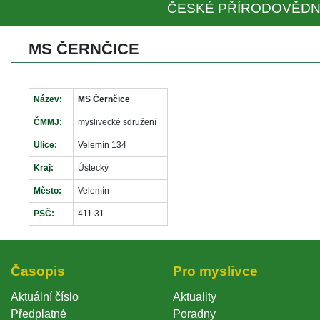
ČESKÉ PŘÍRODOVĚDN
MS ČERNČICE
Název:
MS Černčice
ČMMJ:
myslivecké sdružení
Ulice:
Velemín 134
Kraj:
Ústecký
Město:
Velemín
PSČ:
411 31
Časopi
Pro myslivce
Aktuální číslo
Aktuality
Předplatné
Poradny