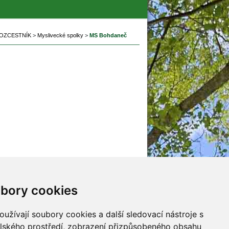
OZCESTNÍK
 
>
 
Myslivecké spolky
 
>
 
MS Bohdaneč
ubory cookie
jna
Mladí myslivci
y
malý Adept myslivosti
užívají soubory cookies a další sledovací nástroje s 
y
elského prostředí, zobrazení přizpůsobeného obsahu 