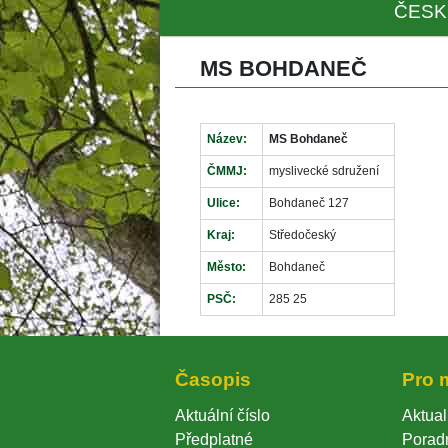
ČESK
MS BOHDANEČ
Název:
MS Bohdaneč
ČMMJ:
myslivecké sdružení
Ulice:
Bohdaneč 127
Kraj:
Středočeský
Město:
Bohdaneč
PSČ:
285 25
Časopi
Pro 
Aktuální číslo
Aktual
Předplatné
Porad