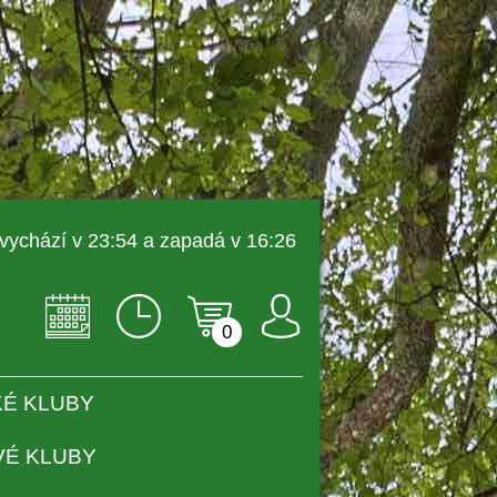
 vychází v 23:54 a zapadá v 16:26 
0
É KLUBY
VÉ KLUBY