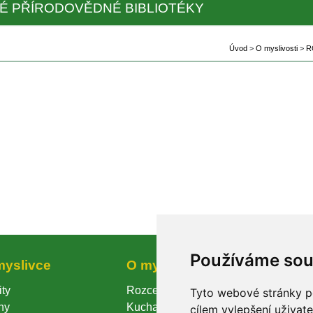
É PŘÍRODOVĚDNÉ BIBLIOTÉKY
Úvod
 
>
 
O myslivosti
 
>
 
R
Používáme so
myslivce
O myslivosti
Prode
ity
Rozcestník
Produkt
Tyto webové stránky po
ny
Kuchařka
Kontakt
cílem vylepšení uživat