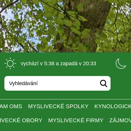
 vychází v 5:38 a zapadá v 20:33 
AM OMS
MYSLIVECKÉ SPOLKY
KYNOLOGICK
IVECKÉ OBORY
MYSLIVECKÉ FIRMY
ZÁJMO