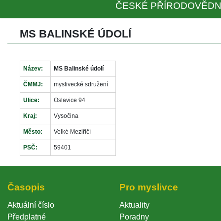
ČESKÉ PŘÍRODOVĚDN
MS BALINSKÉ ÚDOLÍ
Název:
MS Balinské údolí
ČMMJ:
myslivecké sdružení
Ulice:
Oslavice 94
Kraj:
Vysočina
Město:
Velké Meziříčí
PSČ:
59401
Časopi
Pro myslivce
Aktuální číslo
Aktuality
Předplatné
Poradny