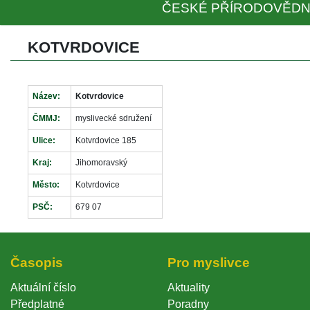
ČESKÉ PŘÍRODOVĚDN
KOTVRDOVICE
Název:
Kotvrdovice
ČMMJ:
myslivecké sdružení
Ulice:
Kotvrdovice 185
Kraj:
Jihomoravský
Město:
Kotvrdovice
PSČ:
679 07
Časopi
Pro myslivce
Aktuální číslo
Aktuality
Předplatné
Poradny