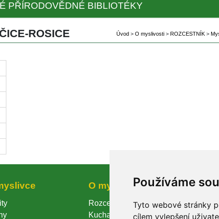
É PŘÍRODOVĚDNÉ BIBLIOTÉKY
ČICE-ROSICE
Úvod
 
>
 
O myslivosti
 
>
 
ROZCESTNÍK
 
>
 
Mys
Používáme so
myslivce
O myslivosti
Prode
ity
Rozcestník
Produkt
Tyto webové stránky po
ny
Kuchařka
Kontakt
cílem vylepšení uživat