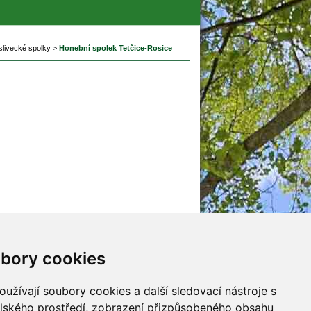
livecké spolky
 
>
 
Honební spolek Tetčice-Rosice
ubory cookie
jna
Mladí myslivci
y
malý Adept myslivosti
užívají soubory cookies a další sledovací nástroje s 
y
elského prostředí, zobrazení přizpůsobeného obsahu 