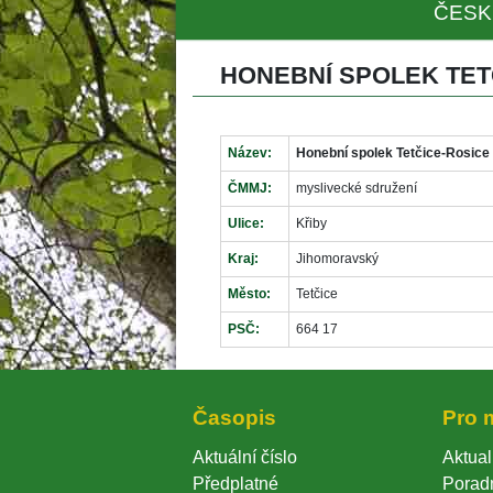
ČESK
HONEBNÍ SPOLEK TET
Název:
Honební spolek Tetčice-Rosice
ČMMJ:
myslivecké sdružení
Ulice:
Křiby
Kraj:
Jihomoravský
Město:
Tetčice
PSČ:
664 17
Časopi
Pro 
Aktuální číslo
Aktual
Předplatné
Porad