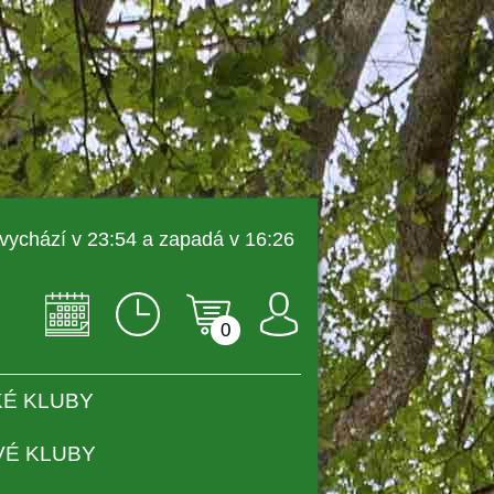
 vychází v 23:54 a zapadá v 16:26 
0
É KLUBY
VÉ KLUBY