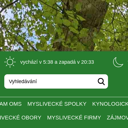
 vychází v 5:38 a zapadá v 20:33 
AM OMS
MYSLIVECKÉ SPOLKY
KYNOLOGICK
IVECKÉ OBORY
MYSLIVECKÉ FIRMY
ZÁJMO