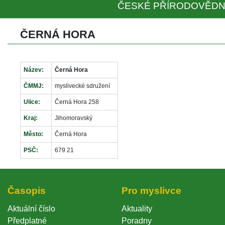
ČESKÉ PŘÍRODOVĚDN
ČERNÁ HORA
Název:
Černá Hora
ČMMJ:
myslivecké sdružení
Ulice:
Černá Hora 258
Kraj:
Jihomoravský
Město:
Černá Hora
PSČ:
679 21
Časopi
Pro myslivce
Aktuální číslo
Aktuality
Předplatné
Poradny