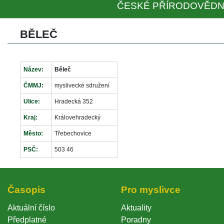
ČESKÉ PŘÍRODOVĚDN
BĚLEČ
Název:
Běleč
ČMMJ:
myslivecké sdružení
Ulice:
Hradecká 352
Kraj:
Královehradecký
Město:
Třebechovice
PSČ:
503 46
Časopi
Pro myslivce
Aktuální číslo
Aktuality
Předplatné
Poradny